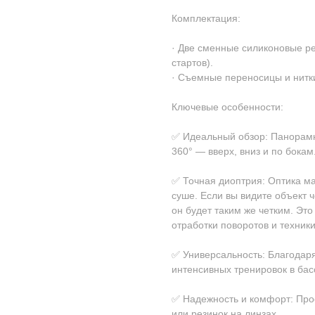
Комплектация:
· Две сменные силиконовые ре
стартов).
· Съемные переносицы и нитки
Ключевые особенности:
✅ Идеальный обзор: Панорамн
360° — вверх, вниз и по бока
✅ Точная диоптрия: Оптика м
суше. Если вы видите объект ч
он будет таким же четким. Эт
отработки поворотов и техники
✅ Универсальность: Благодаря
интенсивных тренировок в бас
✅ Надежность и комфорт: Прос
или резинок на линзах.