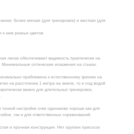
зинки: более мягкая (для тренировок) и жесткая (для
 к ним разных цветов.
ая линза обеспечивает видимость практически на
м. Минимальные оптические искажения на стыках.
аксимально приближена к естественному зрению на
етко на расстоянии 1 метра на земле, то и под водой
о критически важно для длительных тренировок,
.
 тонкой настройке очки одинаково хороши как для
сейне, так и для ответственных соревнований.
тая и прочная конструкция. Нет хрупких присосок