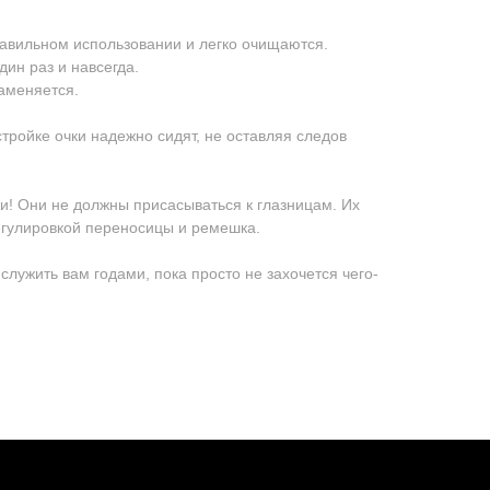
равильном использовании и легко очищаются.
дин раз и навсегда.
заменяется.
стройке очки надежно сидят, не оставляя следов
и! Они не должны присасываться к глазницам. Их
егулировкой переносицы и ремешка.
 служить вам годами, пока просто не захочется чего-