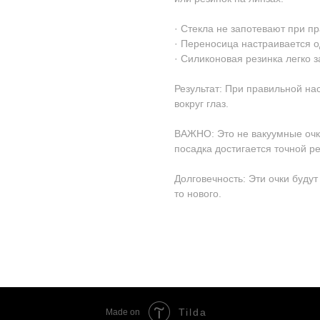
· Стекла не запотевают при п
· Переносица настраивается о
· Силиконовая резинка легко 
Результат: При правильной на
вокруг глаз.
ВАЖНО: Это не вакуумные очк
посадка достигается точной р
Долговечность: Эти очки будут
то нового.
Tilda
Made on