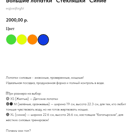
Большие лопатки "Стекляшки" Синие
eq/pad/big/bl
2000,00
р.
Цвет
В корзину
Лопатки силовые - знакомые, проверенные, мощные!
Идеальная посадка, продуманная форма и полный контроль в воде.
🃏Три размера на выбор:
🟡 XS (Желтые) — Детские лопатки
🟢🟠 M (зелёные, оранжевые) — ширина 19 см, высота 22.3 см, для тех, кто любит
тоньше чувствовать воду, но не готов жертвовать мощью.
🔵 XL (синие) — ширина 22.6 см, высота 26.6 см, настоящие "богатырские", для
жёстких силовых тренировок!
Почему они топ?