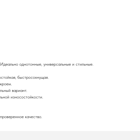
 Идеально однотонные, универсальные и стильные.
остойкая, быстросохнущая.
кроем.
льный вариант.
льной износостойкости.
 проверенное качество.